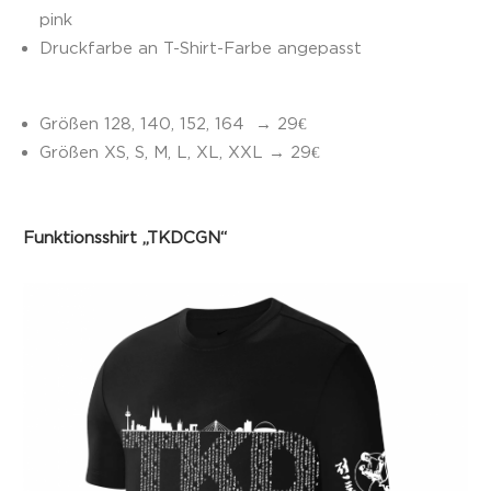
pink
Druckfarbe an T-Shirt-Farbe angepasst
Größen 128, 140, 152, 164
→ 29€
Größen XS, S, M, L, XL, XXL
→ 29€
Funktionsshirt „TKDCGN“